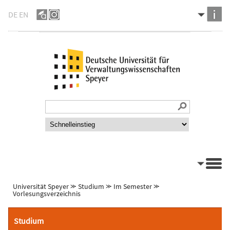
DE
EN
Universität Speyer
⪼
Studium
⪼
Im Semester
⪼
Vorlesungsverzeichnis
Studium