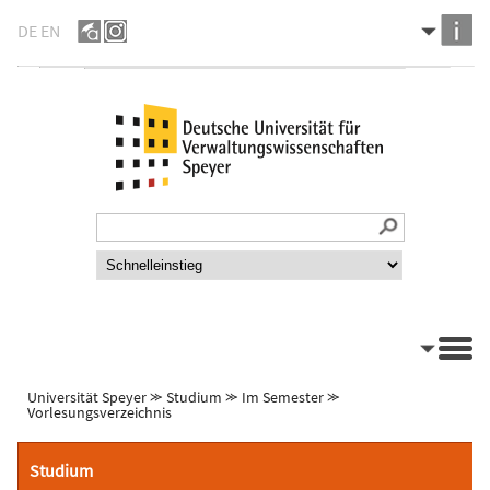
DE
EN
Universität Speyer
⪼
Studium
⪼
Im Semester
⪼
Vorlesungsverzeichnis
Studium