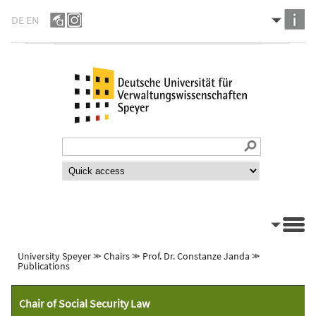
DE
EN
University Speyer
⪼
Chairs
⪼
Prof. Dr. Constanze Janda
⪼
Publications
Chair of Social Security Law