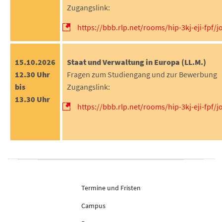
Zugangslink:
https://bbb.rlp.net/rooms/hip-3kj-eji-fpf/j
15.10.2026
Staat und Verwaltung in Europa (LL.M.)
12.30 Uhr
Fragen zum Studiengang und zur Bewerbung
bis
Zugangslink:
13.30 Uhr
https://bbb.rlp.net/rooms/hip-3kj-eji-fpf/j
Termine und Fristen
Campus