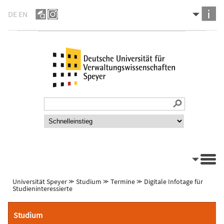
DE
EN
Universität Speyer
⪼
Studium
⪼
Termine
⪼
Digitale Infotage für
Studieninteressierte
Studium