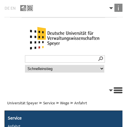
DE
EN
Universität Speyer
⪼
Service
⪼
Wege
⪼
Anfahrt
Service
Anfahrt