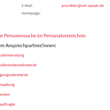
E-Mail:
prorektor@uni-speyer.de
Homepage:
ur Personensuche im Personalverzeichnis
re Ansprechpartner/innen:
udienberatung
udierendensekretariat
gungssekretariat
rwaltung
emien
auftragte