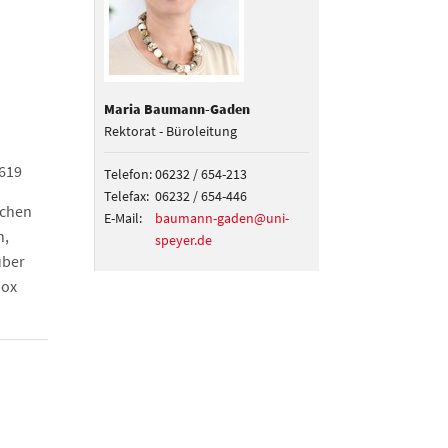
Maria Baumann-Gaden
Rektorat - Büroleitung
619
Telefon:
06232 / 654-213
Telefax:
06232 / 654-446
ichen
E-Mail:
baumann-gaden@uni-
n,
speyer.de
über
box