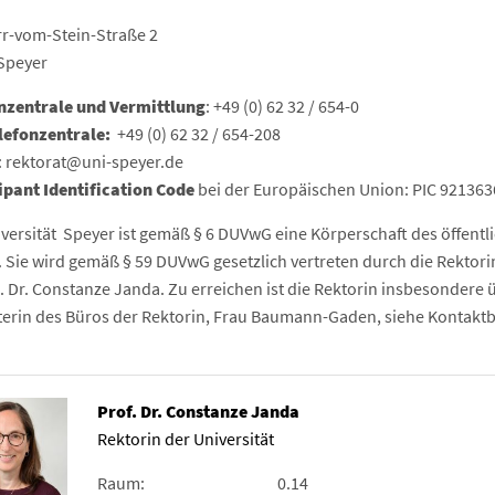
rr-vom-Stein-Straße 2
Speyer
nzentrale und Vermittlung
: +49 (0) 62 32 / 654-0
lefonzentrale:
+49 (0) 62 32 / 654-208
: rektorat@uni-speyer.de
ipant Identification Code
bei der Europäischen Union: PIC 921363
iversität Speyer ist gemäß § 6 DUVwG eine Körperschaft des öffentl
. Sie wird gemäß § 59 DUVwG gesetzlich vertreten durch die Rektori
. Dr. Constanze Janda. Zu erreichen ist die Rektorin insbesondere 
iterin des Büros der Rektorin, Frau Baumann-Gaden, siehe Kontakt
Prof. Dr. Constanze Janda
Rektorin der Universität
Raum:
0.14