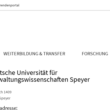
erendenportal
WEITERBILDUNG & TRANSFER
FORSCHUNG
sche Universität für
waltungswissenschaften Speyer
ch 1409
Speyer
adresse: