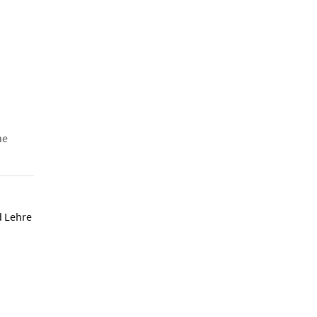
he
d Lehre