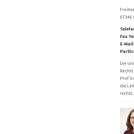
Freihe
67346 
Telefo
Fax Te
E-Mail
Partic
Die Un
Rechts
Prof'in
die Le
rechts.