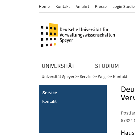
Home
Kontakt
Anfahrt
Presse
Login Studi
UNIVERSITÄT
STUDIUM
Universität Speyer
⪼
Service
⪼
Wege
⪼
Kontakt
Deut
Service
Ver
Kontakt
Postfa
67324 
Haus