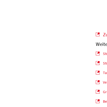
Z
Weite
St
St
Ta
Ve
Gr
Be