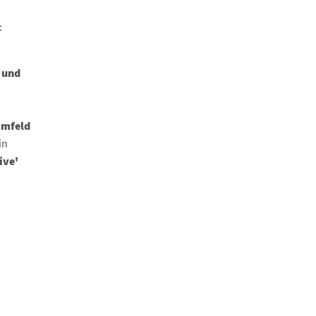
:
 und
Umfeld
in
ive'