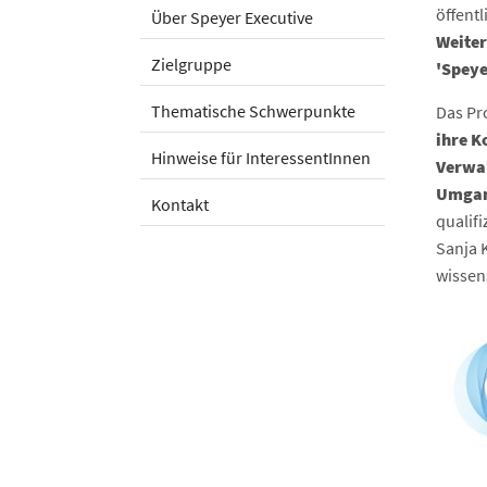
öffent
Über Speyer Executive
Weite
Zielgruppe
'Speye
Thematische Schwerpunkte
Das Pr
ihre K
Hinweise für InteressentInnen
Verwal
Umgan
Kontakt
qualifi
Sanja 
wissen