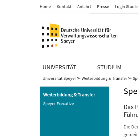
Home
Kontakt
Anfahrt
Presse
Login Studi
UNIVERSITÄT
STUDIUM
Universität Speyer
⪼
Weiterbildung & Transfer
⪼
Sp
Spe
Weiterbildung & Transfer
Speyer Executive
Das 
Führ
Die De
gemein