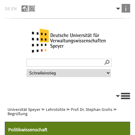
DE
EN
Universität Speyer
⪼
Lehrstühle
⪼
Prof. Dr. Stephan Grohs
⪼
Begrüßung
Politikwissenschaft