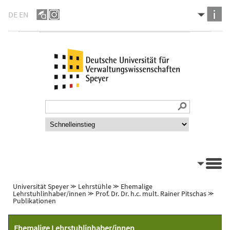
DE
EN
Universität Speyer
⪼
Lehrstühle
⪼
Ehemalige
Lehrstuhlinhaber/innen
⪼
Prof. Dr. Dr. h.c. mult. Rainer Pitschas
⪼
Publikationen
Ehemalige Lehrstuhlinhaber/innen