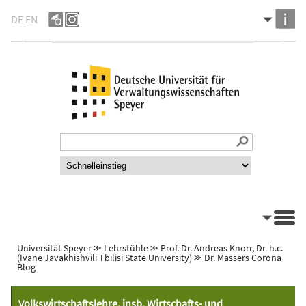
DE
EN
Universität Speyer
⪼
Lehrstühle
⪼
Prof. Dr. Andreas Knorr, Dr. h.c.
(Ivane Javakhishvili Tbilisi State University)
⪼
Dr. Massers Corona
Blog
Volkswirtschaftslehre, insb. Wirtschafts- und