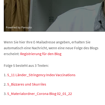
Wenn Sie hier Ihre E-Mailadresse angeben, erhalten Sie
automatisch eine Nachricht, wenn eine neue Folge des Blogs
erscheint:
Registrierung für den Blog
Folge 5 besteht aus 3 Texten:
1.
5_11 Länder_Stringency Index Vaccinations
2.
5_Bizzares und Skurriles
3.
5_Materialordner_Corona Blog 02_01_22