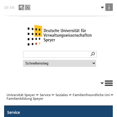
DE
EN
Universität Speyer
⪼
Service
⪼
Soziales
⪼
Familienfreundliche Uni
⪼
Familienbildung Speyer
Service