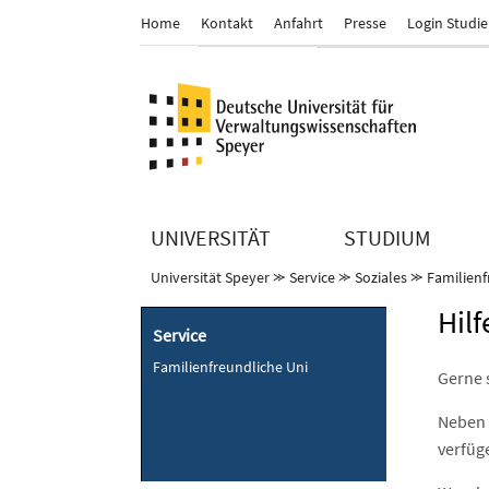
Home
Kontakt
Anfahrt
Presse
Login Studi
UNIVERSITÄT
STUDIUM
Universität Speyer
⪼
Service
⪼
Soziales
⪼
Familienf
Hil
Service
Familienfreundliche Uni
Gerne 
Neben 
verfüg