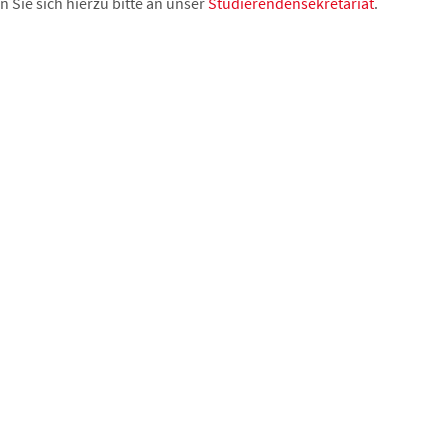
 Sie sich hierzu bitte an unser
Studierendensekretariat
.