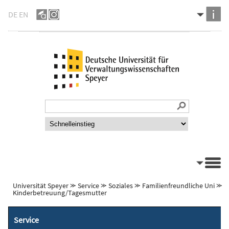
DE
EN
Universität Speyer
⪼
Service
⪼
Soziales
⪼
Familienfreundliche Uni
⪼
Kinderbetreuung/Tagesmutter
Service