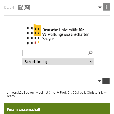
DE
EN
Universität Speyer
⪼
Lehrstühle
⪼
Prof. Dr. Désirée I. Christofzik
⪼
Team
Finanzwissenschaft