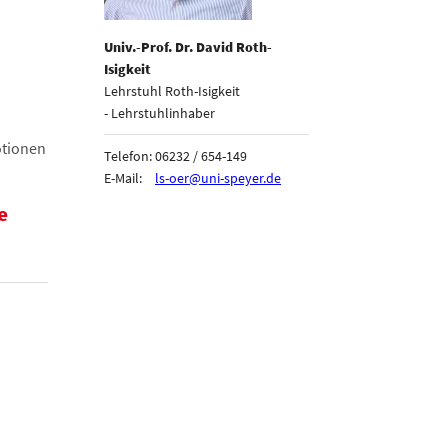
Univ.-Prof. Dr. David Roth-
Isigkeit
Lehrstuhl Roth-Isigkeit
- Lehrstuhlinhaber
otionen
Telefon:
06232 / 654-149
E-Mail:
ls-oer@uni-speyer.de
e