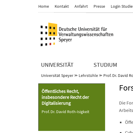
Home
Kontakt
Anfahrt
Presse
Login Studi
UNIVERSITÄT
STUDIUM
Universität Speyer
⪼
Lehrstühle
⪼
Prof. Dr. David Ro
For
Öffentliches Recht,
insbesondere Recht der
Die Fo
Digitalisierung
Arbeit
Prof. Dr. David Roth-Isigkeit
Öffe
Cyb