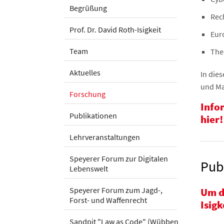
Begrüßung
Rech
Prof. Dr. David Roth-Isigkeit
Eur
Team
The
Aktuelles
In die
und Ma
Forschung
Info
Publikationen
hier!
Lehrveranstaltungen
Speyerer Forum zur Digitalen
Publ
Lebenswelt
Speyerer Forum zum Jagd-,
Um da
Forst- und Waffenrecht
Isigk
Sandpit "Law as Code" (Wübben