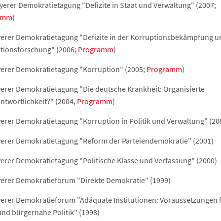
yerer Demokratietagung "Defizite in Staat und Verwaltung" (2007;
amm
)
yerer Demokratietagung "Defizite in der Korruptionsbekämpfung u
tionsforschung" (2006;
Programm
)
yerer Demokratietagung "Korruption" (2005;
Programm
)
yerer Demokratietagung "Die deutsche Krankheit: Organisierte
ntwortlichkeit?" (2004,
Programm
)
yerer Demokratietagung "Korruption in Politik und Verwaltung" (20
yerer Demokratietagung "Reform der Parteiendemokratie" (2001)
yerer Demokratietagung "Politische Klasse und Verfassung" (2000)
yerer Demokratieforum "Direkte Demokratie" (1999)
yerer Demokratieforum "Adäquate Institutionen: Voraussetzungen 
und bürgernahe Politik" (1998)