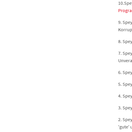
10.Spe
Progr
9. Spe
Korrup
8. Spe
7. Spe
Unvera
6. Spe
5. Spe
4. Spe
3. Spe
2. Spe
'gute' 