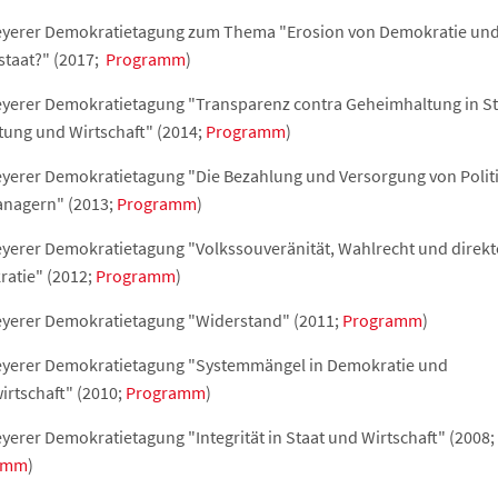
eyerer Demokratietagung zum Thema "Erosion von Demokratie un
staat?" (2017;
Programm
)
eyerer Demokratietagung "Transparenz contra Geheimhaltung in St
tung und Wirtschaft" (2014;
Programm
)
eyerer Demokratietagung "Die Bezahlung und Versorgung von Polit
nagern" (2013;
Programm
)
eyerer Demokratietagung "Volkssouveränität, Wahlrecht und direkt
atie" (2012;
Programm
)
eyerer Demokratietagung "Widerstand" (2011;
Programm
)
eyerer Demokratietagung "Systemmängel in Demokratie und
irtschaft" (2010;
Programm
)
yerer Demokratietagung "Integrität in Staat und Wirtschaft" (2008;
amm
)