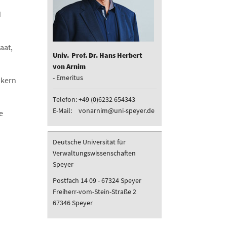
d
aat,
Univ.-Prof. Dr. Hans Herbert
von Arnim
- Emeritus
ikern
Telefon:
+49 (0)6232 654343
E-Mail:
vonarnim@uni-speyer.de
e
Deutsche Universität für
Verwaltungswissenschaften
Speyer
Postfach 14 09 - 67324 Speyer
Freiherr-vom-Stein-Straße 2
67346 Speyer