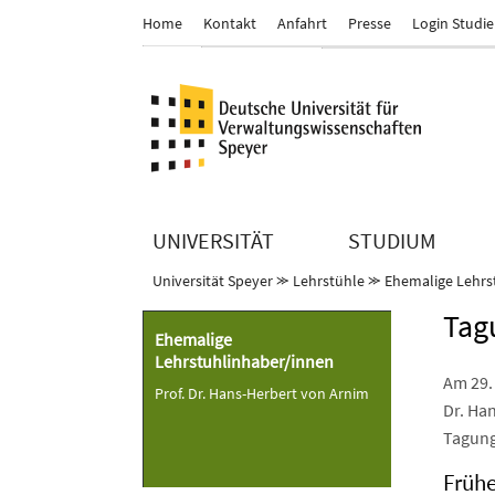
Home
Kontakt
Anfahrt
Presse
Login Studi
UNIVERSITÄT
STUDIUM
Universität Speyer
⪼
Lehrstühle
⪼
Ehemalige Lehrs
Tag
Ehemalige
Lehrstuhlinhaber/innen
Am 29. 
Prof. Dr. Hans-Herbert von Arnim
Dr. Ha
Tagung
Früh