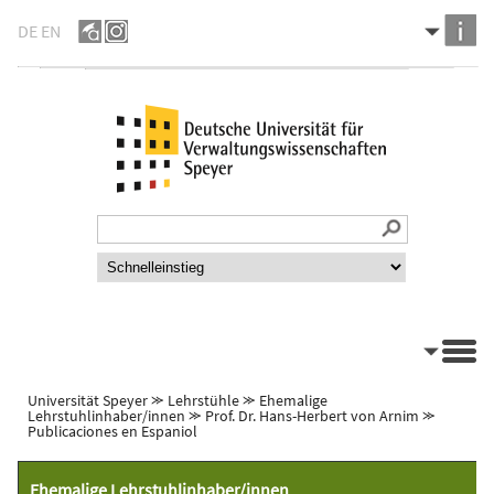
DE
EN
Universität Speyer
⪼
Lehrstühle
⪼
Ehemalige
Lehrstuhlinhaber/innen
⪼
Prof. Dr. Hans-Herbert von Arnim
⪼
Publicaciones en Espaniol
Ehemalige Lehrstuhlinhaber/innen