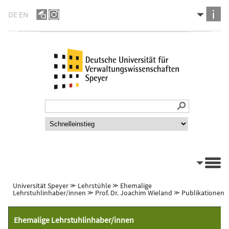
DE
EN
Universität Speyer
⪼
Lehrstühle
⪼
Ehemalige
Lehrstuhlinhaber/innen
⪼
Prof. Dr. Joachim Wieland
⪼
Publikationen
Ehemalige Lehrstuhlinhaber/innen