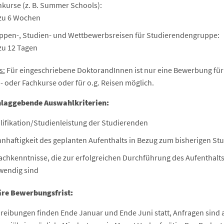
hkurse (z. B. Summer Schools):
 zu 6 Wochen
ppen-, Studien- und Wettbewerbsreisen für Studierendengruppe:
zu 12 Tagen
s:
Für eingeschriebene DoktorandInnen ist nur eine Bewerbung für
- oder Fachkurse oder für o.g. Reisen möglich.
laggebende Auswahlkriterien:
lifikation/Studienleistung der Studierenden
nnhaftigkeit des geplanten Aufenthalts in Bezug zum bisherigen St
achkenntnisse, die zur erfolgreichen Durchführung des Aufenthalt
wendig sind
re Bewerbungsfrist:
reibungen finden Ende Januar und Ende Juni statt, Anfragen sind