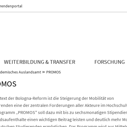
erendenportal
WEITERBILDUNG & TRANSFER
FORSCHUNG
demisches Auslandsamt
⪼
PROMOS
OMOS
text der Bologna-Reform ist die Steigerung der Mobilität von
renden eine der zentralen Forderungen aller Akteure im Hochschu
ogramm „PROMOS" soll dazu mit bis zu sechsmonatigen Stipendien
dsaufenthalte einen wichtigen Beitrag leisten und deutlich mehr Mo
utschen Studierenden ermöglichen. Das Programm wird aus Mittel