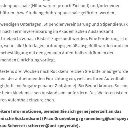
ostenpauschale (Höhe variiert je nach Zielland) und/oder einer
bühren- bzw. Studiengebührenpauschale gefördert werden.
twendigen Unterlagen, Stipendienvereinbarung und Stipendienur
 nach Terminvereinbarung im Akademischen Auslandsamt
chrieben bzw. nach Bedarf zugesandt werden. Eine Förderung ist n
h, wenn alle Unterlagen ordnungsgemäß ausgefüllt werden und ei
ebestätigung mit den genauen Aufenthaltszeiträumen der
menden Einrichtung vorliegt.
ätestens drei Wochen nach Rückkehr reichen Sie bitte unaufgeforde
nt der aufnehmenden Einrichtung ein, welches Ihren Aufenthalt
gt (bitte mit Angabe genauer Zeiträume). Bei Bedarf können Sie ein
e beim Akademischen Auslandsamt anfordern. Des Weiteren ist ein 
hren Aufenthalt einzureichen.
itere Informationen, wenden Sie sich gerne jederzeit an das
mische Auslandsamt (Frau Grunenberg: grunenberg@uni-speye
rau Scherrer: scherrer@uni-speyer.de).