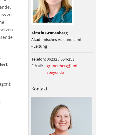
rende,
uss zu
ne
setzen
Kirstin Grunenberg
ssende
Akademisches Auslandsamt
- Leitung
t
Telefon:
06232 / 654-253
dert
E-Mail:
grunenberg@uni-
speyer.de
ngen):
Kontakt
: