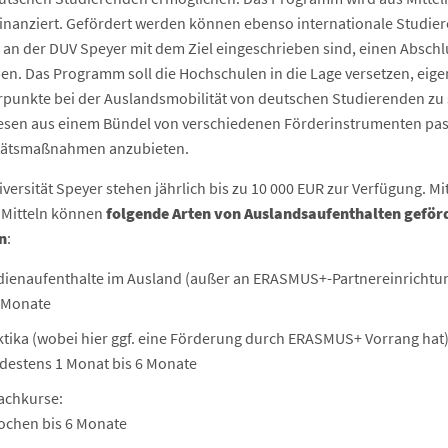
inanziert. Gefördert werden können ebenso internationale Studie
 an der DUV Speyer mit dem Ziel eingeschrieben sind, einen Abschl
en. Das Programm soll die Hochschulen in die Lage versetzen, eige
punkte bei der Auslandsmobilität von deutschen Studierenden zu 
esen aus einem Bündel von verschiedenen Förderinstrumenten pa
tätsmaßnahmen anzubieten.
versität Speyer stehen jährlich bis zu 10 000 EUR zur Verfügung. Mi
 Mitteln können
folgende Arten von Auslandsaufenthalten geför
n
:
dienaufenthalte im Ausland (außer an ERASMUS+-Partnereinrichtu
6 Monate
ktika (wobei hier ggf. eine Förderung durch ERASMUS+ Vorrang hat)
destens 1 Monat bis 6 Monate
achkurse:
ochen bis 6 Monate