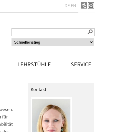
DE
EN
LEHRSTÜHLE
SERVICE
Kontakt
lwesen.
 für
bilität
n des