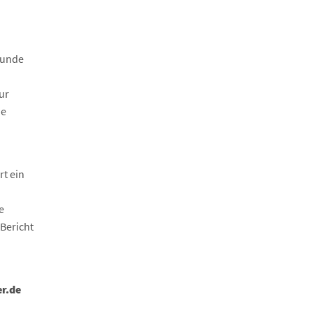
kunde
ur
ne
rt ein
e
Bericht
r.de