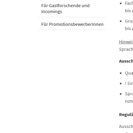
Fac
Für Gastforschende und
bis
Incomings
Gru
Für PromotionsbewerberInnen
bis 
Hinwei
Sprach
Aussch
Qua
! Si
Spr
not
Regulä
Aussch