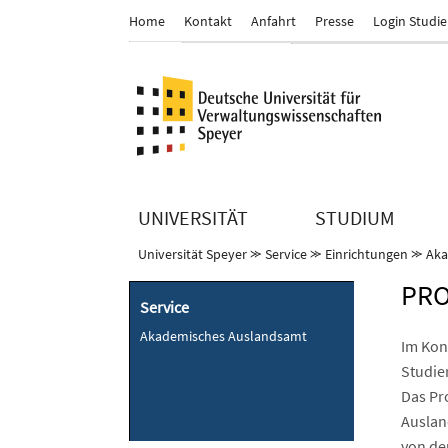
Home
Kontakt
Anfahrt
Presse
Login Studi
UNIVERSITÄT
STUDIUM
Universität Speyer
⪼
Service
⪼
Einrichtungen
⪼
Aka
PR
Service
Akademisches Auslandsamt
Im Kon
Studie
Das Pr
Auslan
von de