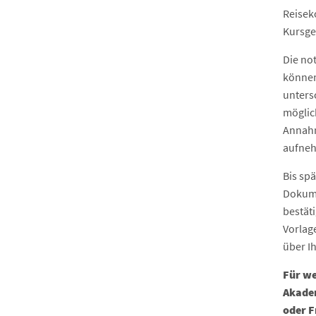
Reisek
Kursge
Die no
können
unters
möglic
Annahm
aufneh
Bis sp
Dokume
bestäti
Vorlag
über I
Für we
Akade
oder F