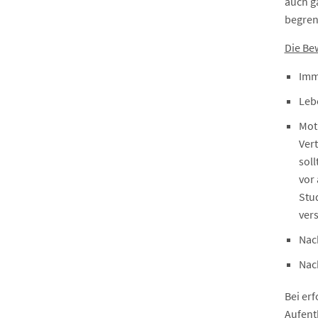
auch g
begren
Die Be
Imm
Leb
Mot
Vert
sol
vor 
Stud
ver
Nac
Nac
Bei er
Aufent