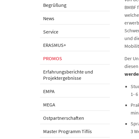
Begrüßung
BMBF f
welche
News
erwerb
Schwer
Service
und di
ERASMUS+
Mobili
PROMOS
Der Uni
diesen
Erfahrungsberichte und
werde
Projektergebnisse
Stu
EMPA
1- 
MEGA
Pra
min
Ostpartnerschaften
Spr
Master Programm Tiflis
3 W