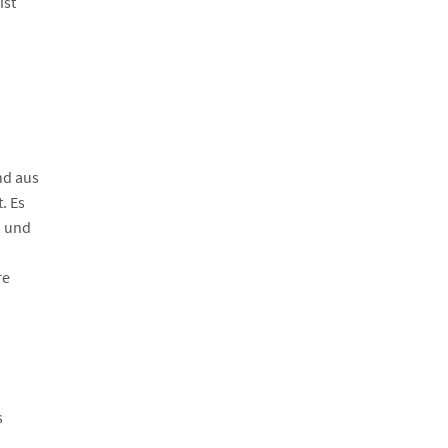
ist
nd aus
. Es
n und
re
s