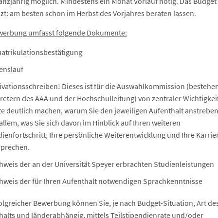
anzjährig möglich. Mindestens ein Monat Vorlauf nötig. Das Budget 
zt: am besten schon im Herbst des Vorjahres beraten lassen.
werbung umfasst folgende Dokumente:
atrikulationsbestätigung
enslauf
ivationsschreiben! Dieses ist für die Auswahlkommission (bestehe
retern des AAA und der Hochschulleitung) von zentraler Wichtigkeit
lte deutlich machen, warum Sie den jeweiligen Aufenthalt anstrebe
allem, was Sie sich davon im Hinblick auf Ihren weiteren
ienfortschritt, Ihre persönliche Weiterentwicklung und Ihre Karrie
sprechen.
hweis der an der Universität Speyer erbrachten Studienleistungen
hweis der für Ihren Aufenthalt notwendigen Sprachkenntnisse
folgreicher Bewerbung können Sie, je nach Budget-Situation, Art de
halts und länderabhängig, mittels Teilstipendienrate und/oder