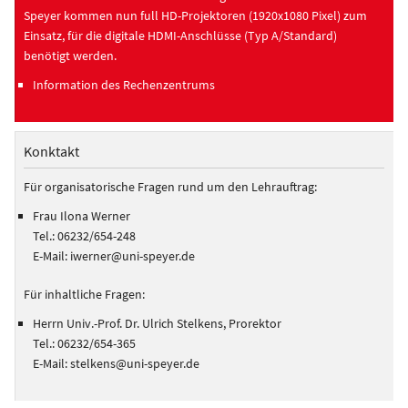
Speyer kommen nun full HD-Projektoren (1920x1080 Pixel) zum
Einsatz, für die digitale HDMI-Anschlüsse (Typ A/Standard)
benötigt werden.
Information des Rechenzentrums
Konktakt
Für organisatorische Fragen rund um den Lehrauftrag:
Frau Ilona Werner
Tel.: 06232/654-248
E-Mail: iwerner@uni-speyer.de
Für inhaltliche Fragen:
Herrn Univ.-Prof. Dr. Ulrich Stelkens, Prorektor
Tel.: 06232/654-365
E-Mail: stelkens@uni-speyer.de