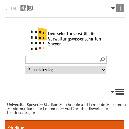
DE
EN
Universität Speyer
⪼
Studium
⪼
Lehrende und Lernende
⪼
Lehrende
⪼
Informationen für Lehrende
⪼
Ausführliche Hinweise für
Lehrbeauftragte
Studium