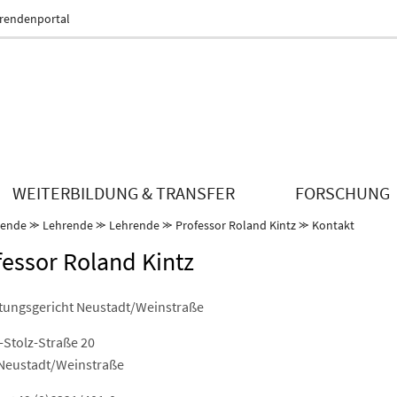
erendenportal
WEITERBILDUNG & TRANSFER
FORSCHUNG
nende
⪼
Lehrende
⪼
Lehrende
⪼
Professor Roland Kintz
⪼
Kontakt
fessor Roland Kintz
tungsgericht Neustadt/Weinstraße
-Stolz-Straße 20
Neustadt/Weinstraße