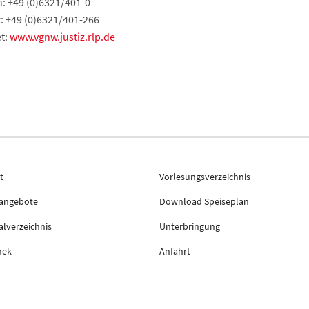
n: +49 (0)6321/401-0
x: +49 (0)6321/401-266
t:
www.vgnw.justiz.rlp.de
t
Vorlesungsverzeichnis
nangebote
Download Speiseplan
lverzeichnis
Unterbringung
hek
Anfahrt