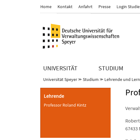
Home
Kontakt
Anfahrt
Presse
Login Studi
UNIVERSITÄT
STUDIUM
Universität Speyer
⪼
Studium
⪼
Lehrende und Ler
Pro
Lehrende
Professor Roland Kintz
Verwal
Robert
67433 