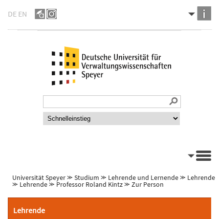
DE
EN
Universität Speyer
⪼
Studium
⪼
Lehrende und Lernende
⪼
Lehrende
⪼
Lehrende
⪼
Professor Roland Kintz
⪼
Zur Person
Lehrende