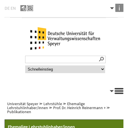
DE
EN
Universität Speyer
⪼
Lehrstühle
⪼
Ehemalige
Lehrstuhlinhaber/innen
⪼
Prof. Dr. Heinrich Reinermann +
⪼
Publikationen
Ehemalige Lehrstuhlinhaber/innen