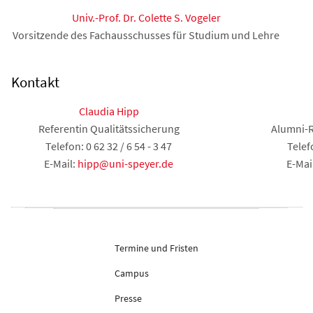
Univ.-Prof. Dr. Colette S. Vogeler
Vorsitzende des Fachausschusses für Studium und Lehre
Kontakt
Claudia Hipp
Referentin Qualitätssicherung
Alumni-R
Telefon: 0 62 32 / 6 54 - 3 47
Telefo
E-Mail:
hipp@uni-speyer.de
E-Mai
Termine und Fristen
Campus
Presse