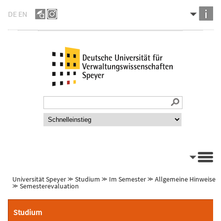
DE
EN
Universität Speyer
⪼
Studium
⪼
Im Semester
⪼
Allgemeine Hinweise
⪼
Semesterevaluation
Studium